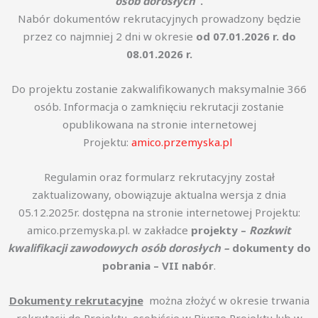
osób dorosłych”
.
Nabór dokumentów rekrutacyjnych prowadzony będzie
przez co najmniej 2 dni w okresie
od 07.01.2026 r. do
08.01.2026 r.
Do projektu zostanie zakwalifikowanych maksymalnie 366
osób. Informacja o zamknięciu rekrutacji zostanie
opublikowana na stronie internetowej
Projektu:
amico.przemyska.pl
Regulamin oraz formularz rekrutacyjny został
zaktualizowany, obowiązuje aktualna wersja z dnia
05.12.2025r. dostępna na stronie internetowej Projektu:
amico.przemyska.pl. w zakładce
projekty –
Rozkwit
kwalifikacji zawodowych osób dorosłych –
dokumenty
do
pobrania – VII nabór
.
Dokumenty rekrutacyjne
można złożyć w okresie trwania
rekrutacji do Projektu, osobiście w Biurze Projektu lub w