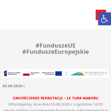
Przejdź
MAI
do
Otwórz 
MEN
treści
#FunduszeUE
#FunduszeEuropejskie
05.08.2026 r.
ZAKOŃCZENIE REKRUTACJI – IX TURA NABORU
Informujemy, że w dniu 05.08.2026 r. o godzinie 16:00
zakończyliśmy przyjmowanie formularzy zgłoszeniowych w